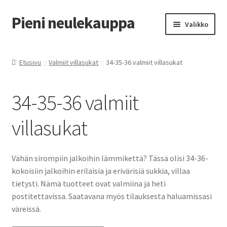
Pieni neulekauppa
Siirry
Siirry
Valikko
navigointiin
sisältöön
Laajen
Villasukat tilauksesta
alemm
Etusivu
Valmiit villasukat
34-35-36 valmiit villasukat
tason
Laajen
Valmiit villasukat
valikko
alemm
34-35-36 valmiit
tason
31-32-33 valmiit villasukat
valikko
villasukat
34-35-36 valmiit villasukat
37-38-39 valmiit villasukat
Vähän sirompiin jalkoihin lämmikettä? Tässä olisi 34-36-
kokoisiin jalkoihin erilaisia ja erivärisiä sukkia, villaa
40-41-42 valmiit villasukat
tietysti. Nämä tuotteet ovat valmiina ja heti
postitettavissa. Saatavana myös tilauksesta haluamissasi
väreissä.
43-44-45 valmiit villasukat