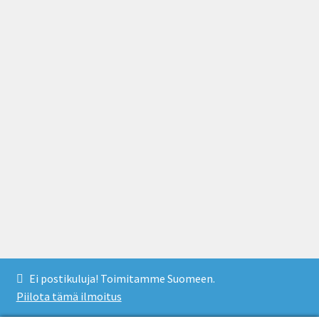
© Pieni neulekauppa 2026
Ei postikuluja! Toimitamme Suomeen.
Rekisteri- ja tietosuojaseloste
Built with WooCommerce
.
Piilota tämä ilmoitus