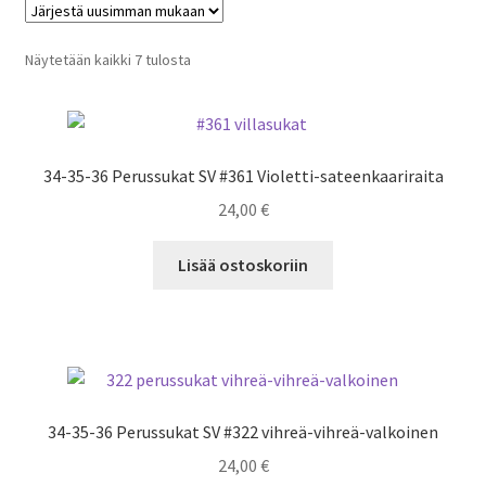
46-47-48 valmiit villasukat
Sorted
Näytetään kaikki 7 tulosta
Valmiit pipot
by
latest
Kestotuotteet
34-35-36 Perussukat SV #361 Violetti-sateenkaariraita
Epoksikorut
24,00
€
Laajen
Yhteystiedot
Lisää ostoskoriin
alemm
tason
valikko
34-35-36 Perussukat SV #322 vihreä-vihreä-valkoinen
24,00
€