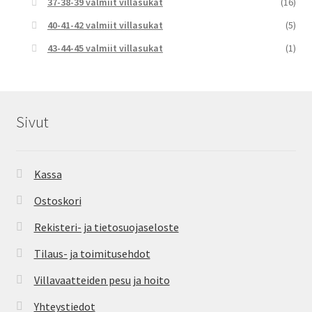
37-38-39 valmiit villasukat
(16)
40-41-42 valmiit villasukat
(5)
43-44-45 valmiit villasukat
(1)
Sivut
Kassa
Ostoskori
Rekisteri- ja tietosuojaseloste
Tilaus- ja toimitusehdot
Villavaatteiden pesu ja hoito
Yhteystiedot