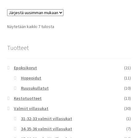
Sorted
Näytetään kaikki 7 tulosta
by
latest
Tuotteet
Epoksikorut
(21)
Hopeoidut
(11)
Ruusukullatut
(10)
Kestotuotteet
(13)
Valmiit villasukat
(30)
31-32-33 valmiit villasukat
(1)
34-35-36 valmiit villasukat
(7)