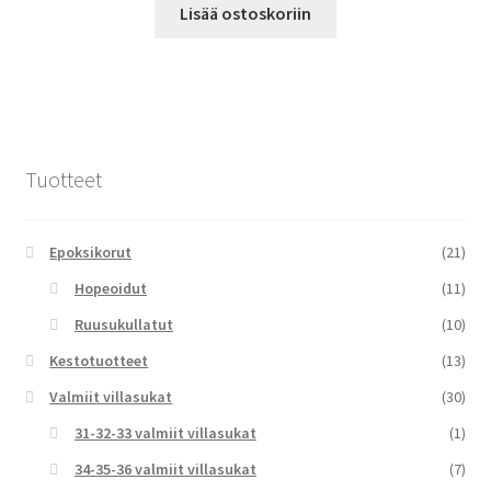
Lisää ostoskoriin
Tuotteet
Epoksikorut
(21)
Hopeoidut
(11)
Ruusukullatut
(10)
Kestotuotteet
(13)
Valmiit villasukat
(30)
31-32-33 valmiit villasukat
(1)
34-35-36 valmiit villasukat
(7)