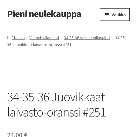
Pieni neulekauppa
Siirry
Siirry
Valikko
navigointiin
sisältöön
Laajen
Villasukat tilauksesta
alemm
Etusivu
Valmiit villasukat
34-35-36 valmiit villasukat
34-35-
tason
Laajen
36 Juovikkaat laivasto-oranssi #251
Valmiit villasukat
valikko
alemm
tason
Kestotuotteet
valikko
Epoksikorut
34-35-36 Juovikkaat
Laajen
Yhteystiedot
alemm
laivasto-oranssi #251
tason
valikko
24,00
€