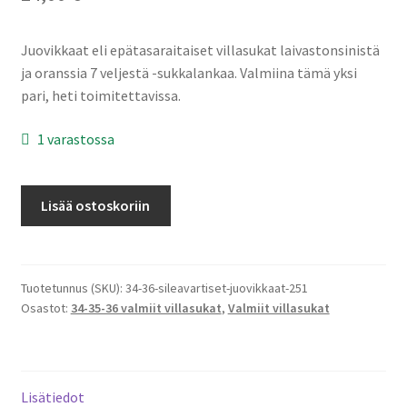
Juovikkaat eli epätasaraitaiset villasukat laivastonsinistä
ja oranssia 7 veljestä -sukkalankaa. Valmiina tämä yksi
pari, heti toimitettavissa.
1 varastossa
34-
Lisää ostoskoriin
35-
36
Juovikkaat
laivasto-
Tuotetunnus (SKU):
34-36-sileavartiset-juovikkaat-251
Osastot:
34-35-36 valmiit villasukat
,
Valmiit villasukat
oranssi
#251
määrä
Lisätiedot