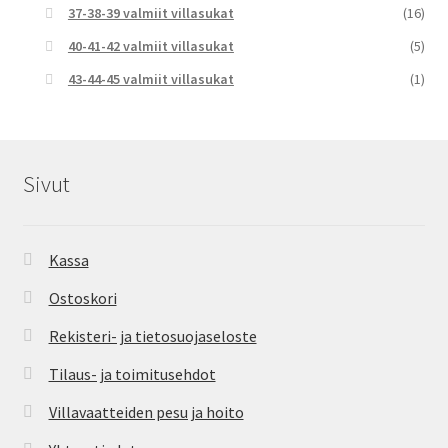
37-38-39 valmiit villasukat
(16)
40-41-42 valmiit villasukat
(5)
43-44-45 valmiit villasukat
(1)
Sivut
Kassa
Ostoskori
Rekisteri- ja tietosuojaseloste
Tilaus- ja toimitusehdot
Villavaatteiden pesu ja hoito