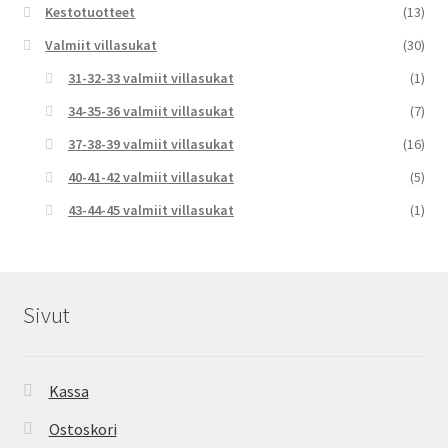
Kestotuotteet
(13)
Valmiit villasukat
(30)
31-32-33 valmiit villasukat
(1)
34-35-36 valmiit villasukat
(7)
37-38-39 valmiit villasukat
(16)
40-41-42 valmiit villasukat
(5)
43-44-45 valmiit villasukat
(1)
Sivut
Kassa
Ostoskori