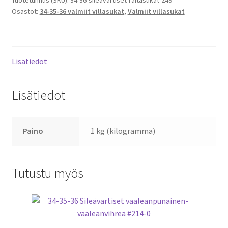
Osastot:
34-35-36 valmiit villasukat
,
Valmiit villasukat
grafiitti-
oranssi
#249
määrä
Lisätiedot
Lisätiedot
Paino
1 kg (kilogramma)
Tutustu myös