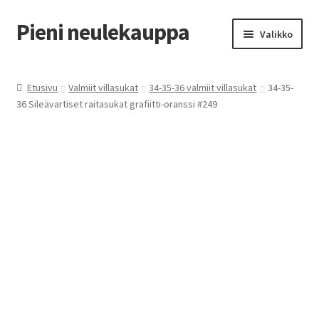
Pieni neulekauppa
Siirry
Siirry
Valikko
navigointiin
sisältöön
Laajen
Villasukat tilauksesta
alemm
Etusivu
Valmiit villasukat
34-35-36 valmiit villasukat
34-35-
tason
Laajen
36 Sileävartiset raitasukat grafiitti-oranssi #249
Valmiit villasukat
valikko
alemm
tason
Kestotuotteet
valikko
Epoksikorut
Laajen
Yhteystiedot
alemm
tason
valikko