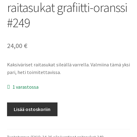
raitasukat grafiitti-oranssi
#249
24,00
€
Kaksiväriset raitasukat sileällä varrella. Valmiina tämä yksi
pari, heti toimitettavissa.
1 varastossa
34-
Lisää ostoskoriin
35-
36
Sileävartiset
raitasukat
Tuotetunnus (SKU):
34-36-sileävartiset-raitasukat-249